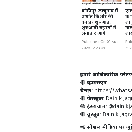
बांकीपुर उपचुनाव में
एमप
प्रशांत किशोर की
के 
दमदार शुरुआत,
लाग
शुरुआती रुझानों में
मान
लगातार आगे
लाख
Published On 03 Aug
Pub
2026 12:23:09
202
-----------------
हमारे आधिकारिक प्लेटफॉर्म
🔴
व्हाट्सएप
चैनल
:
https://what
🔴
फेसबुक
:
Dainik Jag
🟣
इंस्टाग्राम
:
@dainikj
🔴
यूट्यूब
:
Dainik Jagr
📲
सोशल मीडिया पर जुड