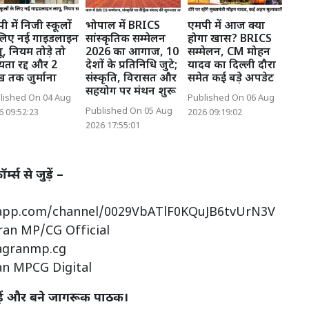
ी में निजी स्कूलों
भोपाल में BRICS
एमपी में आज क्या
लिए नई गाइडलाइन
सांस्कृतिक सम्मेलन
होगा खास? BRICS
ू, नियम तोड़े तो
2026 का आगाज, 10
सम्मेलन, CM मोहन
्यता रद्द और 2
देशों के प्रतिनिधि जुटे;
यादव का दिल्ली दौरा
 तक जुर्माना
संस्कृति, विरासत और
समेत कई बड़े अपडेट
सहयोग पर मंथन शुरू
lished On 04 Aug
Published On 06 Aug
Published On 05 Aug
6 09:52:23
2026 09:19:02
2026 17:55:01
्स से जुड़ें –
sapp.com/channel/0029VbATlF0KQuJB6tvUrN3V
ran MP/CG Official
agranmp.cg
an MPCG Digital
़ें और बने जागरूक पाठक।