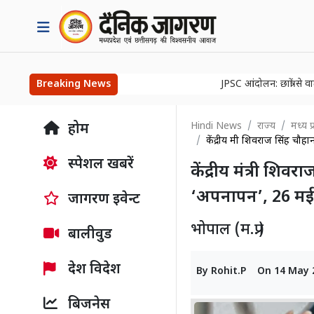
Breaking News
JPSC आंदोलन: छात्रों से वार्ता करेग
Hindi News
राज्य
मध्य प
होम
केंद्रीय मंत्री शिवराज सिंह
स्पेशल खबरें
केंद्रीय मंत्री शि
‘अपनापन’, 26 मई
जागरण इवेन्ट
भोपाल (म.प्र.)
बालीवुड
देश विदेश
By
Rohit.P
On
14 May 
बिजनेस