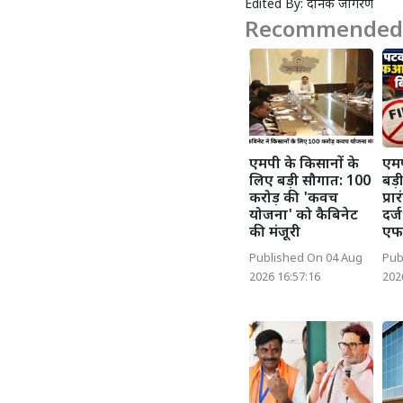
Edited By:
दैनिक जागरण
Recommended 
एमपी के किसानों के
एमप
लिए बड़ी सौगात: 100
बड़
करोड़ की 'कवच
प्र
योजना' को कैबिनेट
दर्
की मंजूरी
ए
Published On 04 Aug
Pub
2026 16:57:16
202