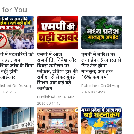
for You
ी में पटवारियों को
एमपी में आज
एमपी में बारिश पर
ी राहत, अब
राजनीति, निवेश और
लगा ब्रेक, 5 अगस्त से
ारंभिक जांच के बिना
ब्रिक्स सम्मेलन पर
फिर तेज होगा
ज नहीं होगी
फोकस, दतिया हार की
मानसून; अब तक
फआईआर
समीक्षा से लेकर मुंबई
16% कम वर्षा
मिशन तक कई बड़े
lished On 04 Aug
Published On 04 Aug
कार्यक्रम
6 16:57:32
2026 09:14:29
Published On 04 Aug
2026 09:14:15