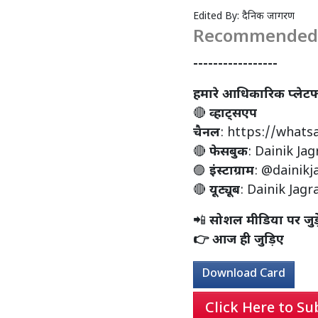
Edited By:
दैनिक जागरण
Recommended 
-----------------
हमारे आधिकारिक प्लेटफॉर्म
🔴
व्हाट्सएप
चैनल
:
https://what
🔴
फेसबुक
:
Dainik Jag
🟣
इंस्टाग्राम
:
@dainikj
🔴
यूट्यूब
:
Dainik Jagr
📲
सोशल मीडिया पर जुड
👉 आज ही जुड़िए
Download Card
Click Here to Su