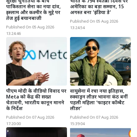
सुरक्षा चुनौतियों के बीच
भारत के 79वें स्वतंत्रता दिवस पर
पाकिस्तान सेना का नया दांव,
अमेरिका का बड़ा सम्मान, 15
इस्लाम और कश्मीर के मुद्दे पर
अगस्त बना 'इंडिया डे'
तेज हुई बयानबाजी
Published On 05 Aug 2026
Published On 05 Aug 2026
13:24:54
13:24:46
पीएम मोदी के वीडियो विवाद पर
वायुसेना में रचा नया इतिहास,
Meta को केंद्र की सख्त
स्क्वाड्रन लीडर भावना कंठ बनीं
चेतावनी, भारतीय कानून मानने
पहली महिला ‘फाइटर कॉम्बैट
के निर्देश
लीडर’
Published On 07 Aug 2026
Published On 07 Aug 2026
17:20:00
15:39:04