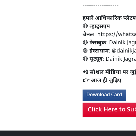
-----------------
हमारे आधिकारिक प्लेटफॉर्म
🔴
व्हाट्सएप
चैनल
:
https://what
🔴
फेसबुक
:
Dainik Jag
🟣
इंस्टाग्राम
:
@dainikj
🔴
यूट्यूब
:
Dainik Jagr
📲
सोशल मीडिया पर जुड
👉 आज ही जुड़िए
Download Card
Click Here to Su