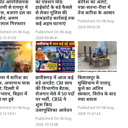
ित आपत्तिजनक
का एक्शन मोड:
बारिश का अलर्ट,
पणी से रायपुर में
हाईकोर्ट के बड़े फैसले
पन्ना-सतना-रीवा में
ल, बजरंग दल का
से लेकर पुलिस की
तेज बारिश के आसार
दर्शन; अरुण
ताबड़तोड़ कार्रवाई तक
Published On 08 Aug
नालाल गिरफ्तार
कई अहम घटनाएं
2026 09:02:35
lished On 08 Aug
Published On 06 Aug
6 15:47:09
2026 09:48:41
भर में बारिश का
छत्तीसगढ़ में आज कई
बिलासपुर के
, अमरनाथ यात्रा
बड़े अपडेट: CM साय
मुक्तिधाम में पालतू
; दिल्ली में
की विभागीय बैठक,
कुत्ते का अंतिम
राव, बिहार में
रोजगार मेले में 50 पदों
संस्कार, विरोध के बाद
 घर डूबे
पर भर्ती, CBSE ने
मचा बवाल
शुरू किए
lished On 08 Aug
Published On 08 Aug
उत्तरपुस्तिका आवेदन
6 12:14:51
2026 15:47:24
Published On 06 Aug
2026 10:13:08